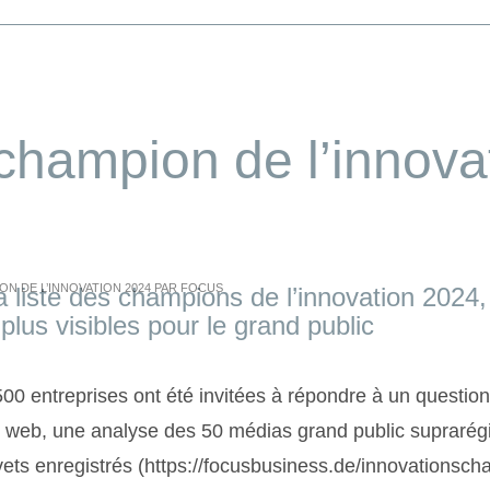
champion de l’innova
ON DE L’INNOVATION 2024 PAR FOCUS
liste des champions de l’innovation 2024, 
plus visibles pour le grand public
00 entreprises ont été invitées à répondre à un question
g web, une analyse des 50 médias grand public suprarég
vets enregistrés (https://focusbusiness.de/innovationsch