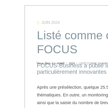
JUIN 2024
Listé comme 
FOCUS
HOME
2024
LISTÉ COMME CHAMPI
FOCUS-Business a publié la 
particulièrement innovantes 
Après une présélection, quelque 25.5
thématiques. En outre, un monitorin
ainsi que la saisie du nombre de bre