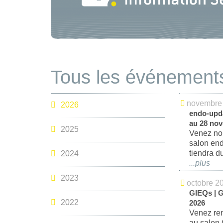
Tous les événements
novembre
2026
endo-upda
au 28 no
2025
Venez nou
salon end
tiendra 
2024
...
2023
octobre 2
GIEQs | G
2022
2026
Venez ren
au salon