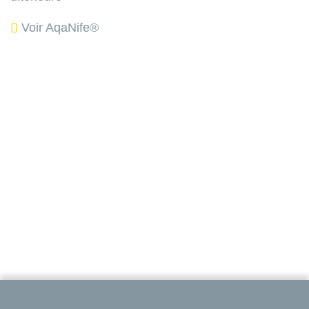
Voir AqaNife®