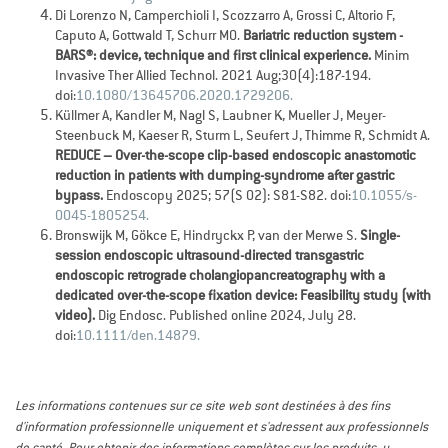
Di Lorenzo N, Camperchioli I, Scozzarro A, Grossi C, Altorio F,
Caputo A, Gottwald T, Schurr MO.
Bariatric reduction system -
BARS®: device, technique and first clinical experience.
Minim
Invasive Ther Allied Technol. 2021 Aug;30(4):187-194.
doi:
10.1080/13645706.2020.1729206.
Küllmer A, Kandler M, Nagl S, Laubner K, Mueller J, Meyer-
Steenbuck M, Kaeser R, Sturm L, Seufert J, Thimme R, Schmidt A.
REDUCE – Over-the-scope clip-based endoscopic anastomotic
reduction in patients with dumping-syndrome after gastric
bypass.
Endoscopy 2025; 57(S 02): S81-S82. doi:
10.1055/s-
0045-1805254.
Bronswijk M, Gökce E, Hindryckx P, van der Merwe S.
Single-
session endoscopic ultrasound-directed transgastric
endoscopic retrograde cholangiopancreatography with a
dedicated over-the-scope fixation device: Feasibility study (with
video).
Dig Endosc. Published online 2024, July 28.
doi:
10.1111/den.14879.
Les informations contenues sur ce site web sont destinées à des fins
d'information professionnelle uniquement et s'adressent aux professionnels
de santé. Pour obtenir des informations complètes sur les produits, y