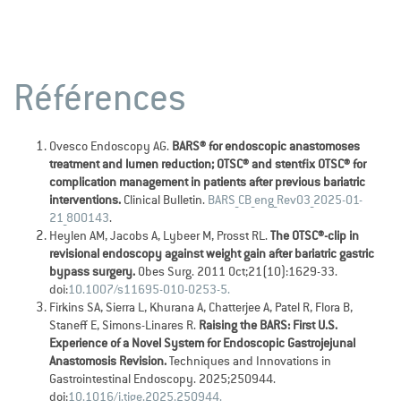
Références
Ovesco Endoscopy AG.
BARS® for endoscopic anastomoses
treatment and lumen reduction; OTSC® and stentfix OTSC® for
complication management in patients after previous bariatric
interventions.
Clinical Bulletin.
BARS_CB_eng_Rev03_2025-01-
21_800143
.
Heylen AM, Jacobs A, Lybeer M, Prosst RL.
The OTSC®-clip in
revisional endoscopy against weight gain after bariatric gastric
bypass surgery.
Obes Surg. 2011 Oct;21(10):1629-33.
doi:
10.1007/s11695-010-0253-5.
Firkins SA, Sierra L, Khurana A, Chatterjee A, Patel R, Flora B,
Staneff E, Simons-Linares R.
Raising the BARS: First U.S.
Experience of a Novel System for Endoscopic Gastrojejunal
Anastomosis Revision.
Techniques and Innovations in
Gastrointestinal Endoscopy. 2025;250944.
doi:
10.1016/j.tige.2025.250944.