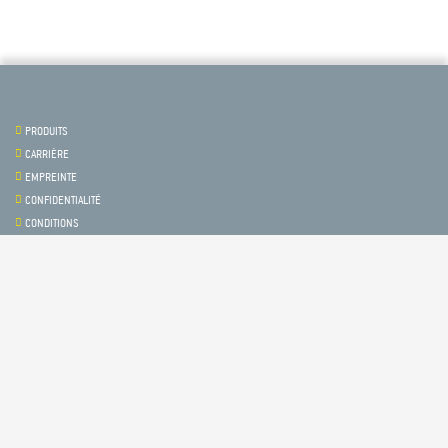
PRODUITS
CARRIÈRE
EMPREINTE
CONFIDENTIALITÉ
CONDITIONS
Contact & Service
Suivez-nous sur