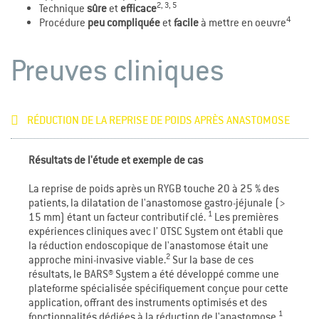
2, 3, 5
Technique
sûre
et
efficace
4
Procédure
peu compliquée
et
facile
à mettre en oeuvre
Preuves cliniques
RÉDUCTION DE LA REPRISE DE POIDS APRÈS ANASTOMOSE
Résultats de l'étude et exemple de cas
La reprise de poids après un RYGB touche 20 à 25 % des
patients, la dilatation de l'anastomose gastro-jéjunale (>
1
15 mm) étant un facteur contributif clé.
Les premières
expériences cliniques avec l’ OTSC System ont établi que
la réduction endoscopique de l'anastomose était une
2
approche mini-invasive viable.
Sur la base de ces
résultats, le BARS® System a été développé comme une
plateforme spécialisée spécifiquement conçue pour cette
application, offrant des instruments optimisés et des
1
fonctionnalités dédiées à la réduction de l'anastomose.