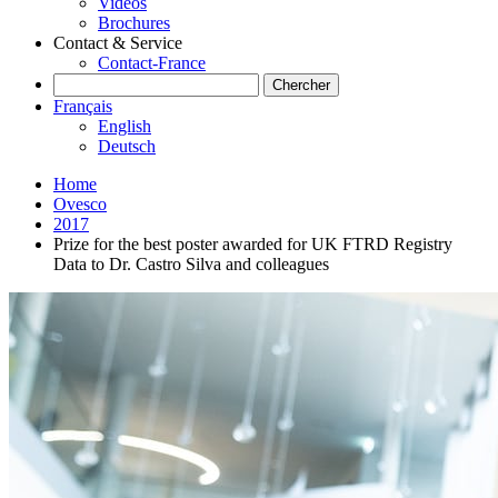
Vidéos
Brochures
Contact & Service
Contact-France
Search
Français
English
Deutsch
Home
Ovesco
2017
Prize for the best poster awarded for UK FTRD Registry
Data to Dr. Castro Silva and colleagues