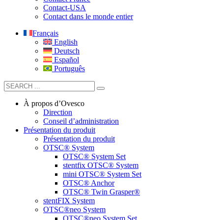
Contact-USA
Contact dans le monde entier
Français
English
Deutsch
Español
Português
À propos d’Ovesco
Direction
Conseil d’administration
Présentation du produit
Présentation du produit
OTSC® System
OTSC® System Set
stentfix OTSC® System
mini OTSC® System Set
OTSC® Anchor
OTSC® Twin Grasper®
stentFIX System
OTSC®neo System
OTSC®neo System Set