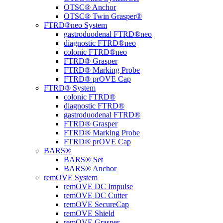
OTSC® Anchor
OTSC® Twin Grasper®
FTRD®neo System
gastroduodenal FTRD®neo
diagnostic FTRD®neo
colonic FTRD®neo
FTRD® Grasper
FTRD® Marking Probe
FTRD® prOVE Cap
FTRD® System
colonic FTRD®
diagnostic FTRD®
gastroduodenal FTRD®
FTRD® Grasper
FTRD® Marking Probe
FTRD® prOVE Cap
BARS®
BARS® Set
BARS® Anchor
remOVE System
remOVE DC Impulse
remOVE DC Cutter
remOVE SecureCap
remOVE Shield
remOVE Grasper