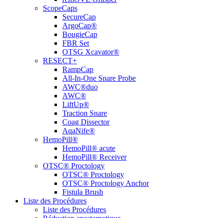
ScopeCaps
SecureCap
ArgoCap®
BougieCap
FBR Set
OTSG Xcavator®
RESECT+
RampCap
All-In-One Snare Probe
AWC®duo
AWC®
LiftUp®
Traction Snare
Coag Dissector
AqaNife®
HemoPill®
HemoPill® acute
HemoPill® Receiver
OTSC® Proctology
OTSC® Proctology
OTSC® Proctology Anchor
Fistula Brush
Liste des Procédures
Liste des Procédures