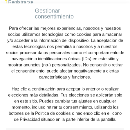
Registrarse
Gestionar
consentimiento
Inscríbase en el Scientific Information Service de
Ovesco. Así tendrá acceso a la información científica
Para ofrecer las mejores experiencias, nosotros y nuestros
más reciente sobre nuestros productos.
socios utilizamos tecnologías como cookies para almacenar
y/o acceder a la información del dispositivo. La aceptación de
Inscripción en el Scientific Information Service
estas tecnologías nos permitirá a nosotros y a nuestros
socios procesar datos personales como el comportamiento de
navegación o identificaciones únicas (IDs) en este sitio y
mostrar anuncios (no-) personalizados. No consentir o retirar
Tratamiento
*
Señora
Señor
el consentimiento, puede afectar negativamente a ciertas
características y funciones.
Haz clic a continuación para aceptar lo anterior o realizar
Nombre
*
elecciones más detalladas. Tus elecciones se aplicarán solo
en este sitio. Puedes cambiar tus ajustes en cualquier
momento, incluso retirar tu consentimiento, utilizando los
botones de la Política de cookies o haciendo clic en el icono
de Privacidad situado en la parte inferior de la pantalla.
Empresa